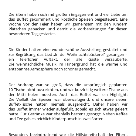
Die Eltern haben sich mit großem Engagement und viel Liebe um
das Buffet gekümmert und köstliche Speisen beigesteuert. Eine
Woche vor der Feier haben wir gemeinsam mit den Kindern
Plätzchen gebacken und damit die Vorbereitungen für diesen
besonderen Tag gestartet.
Die Kinder hatten eine wunderschöne Ausstellung gestaltet und
zur Begrüßung das Lied „In der Weihnachtsbäckerei“ gesungen –
ein feierlicher Auftakt, der alle Gäste verzauberte.
Die weihnachtliche Musik im Hintergrund hat die warme und
entspannte Atmosphäre noch schöner gemacht.
Der Andrang war so groß, dass die ursprünglich geplanten
10 Tische nicht ausreichten, und wir kurzfristig weitere Tische aus
der Mitti holen mussten. Auch das Buffet war ein Highlight:
Die Vielfalt der Speisen war überwältigend, und unsere sieben
Buffet-Tische hätten niemals ausgereicht. Daher haben wir
das Buffet immer wieder aufgefüllt, sobald es sich etwas geleert
hatte. Für Getränke war ebenfalls bestens gesorgt: Neben Kaffee
und Tee gab es reichlich Kinderpunsch in zwei Sorten.
Besonders beeindruckend war die Hilfsbereitschaft der Eltern,